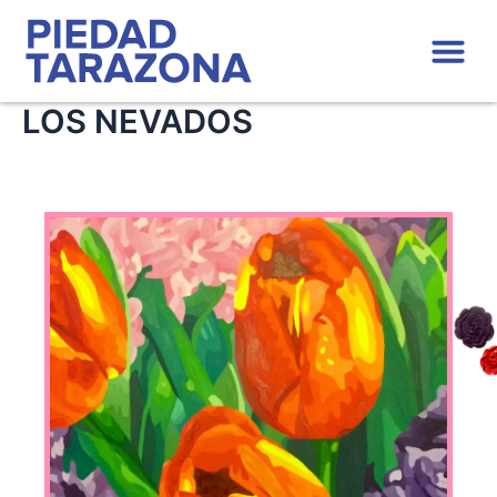
Ir
Me
al
contenido
LOS NEVADOS