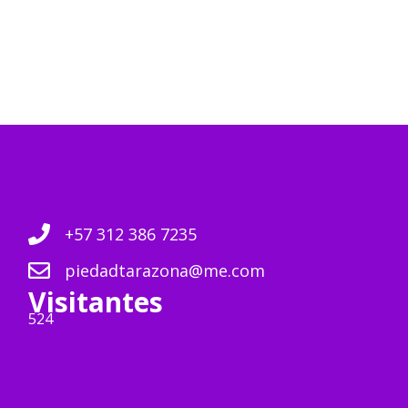
+57 312 386 7235
piedadtarazona@me.com
Visitantes
524