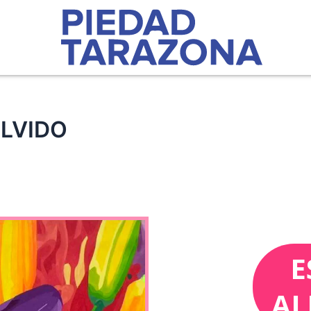
OLVIDO
E
AL