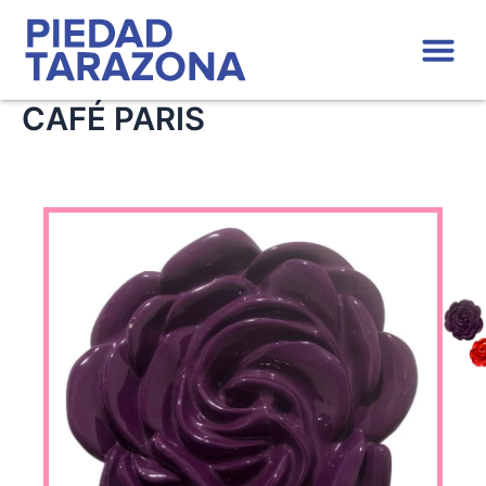
Ir
Me
al
contenido
CAFÉ PARIS